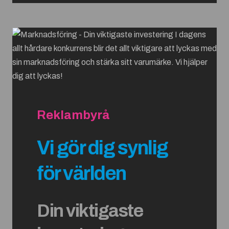
Reklambyrå
Vi gör dig synlig
för världen
Din viktigaste