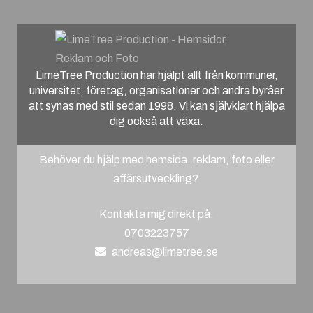
LimeTree Production har hjälpt allt från kommuner,
universitet, företag, organisationer och andra byråer
att synas med stil sedan 1998. Vi kan självklart hjälpa
dig också att växa.
Behöver du hjälp med hemsida, reklam, foto eller
affärsutveckling?
Kontakta mig direkt på:
0703223757
andreas@limetree.se