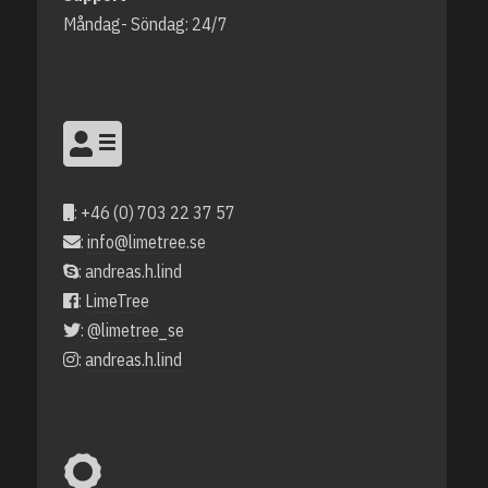
Måndag- Söndag: 24/7
: +46 (0) 703 22 37 57
:
info@limetree.se
: andreas.h.lind
:
LimeTree
:
@limetree_se
:
andreas.h.lind