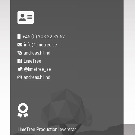
: +46 (0) 703 22 37 57
:
info@limetree.se
: andreas.h.lind
:
LimeTree
:
@limetree_se
:
andreas.h.lind
LimeTree Production levererar