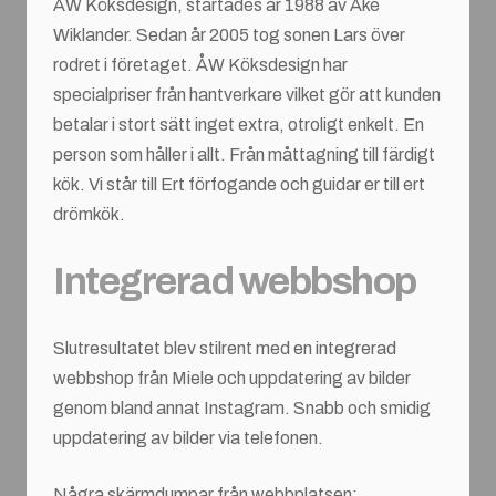
ÅW Köksdesign, startades år 1988 av Åke
Wiklander. Sedan år 2005 tog sonen Lars över
rodret i företaget. ÅW Köksdesign har
specialpriser från hantverkare vilket gör att kunden
betalar i stort sätt inget extra, otroligt enkelt. En
person som håller i allt. Från måttagning till färdigt
kök. Vi står till Ert förfogande och guidar er till ert
drömkök.
Integrerad webbshop
Slutresultatet blev stilrent med en integrerad
webbshop från Miele och uppdatering av bilder
genom bland annat Instagram. Snabb och smidig
uppdatering av bilder via telefonen.
Några skärmdumpar från webbplatsen: