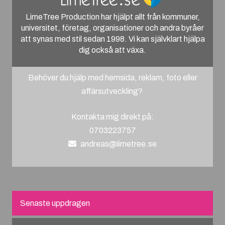
LimeTree Production har hjälpt allt från kommuner,
universitet, företag, organisationer och andra byråer
att synas med stil sedan 1998. Vi kan självklart hjälpa
dig också att växa.
Behöver du hjälp med hemsida, reklam, foto eller
affärsutveckling?
Kontakta mig direkt på:
0703223757
andreas@limetree.se
Senaste uppdragen