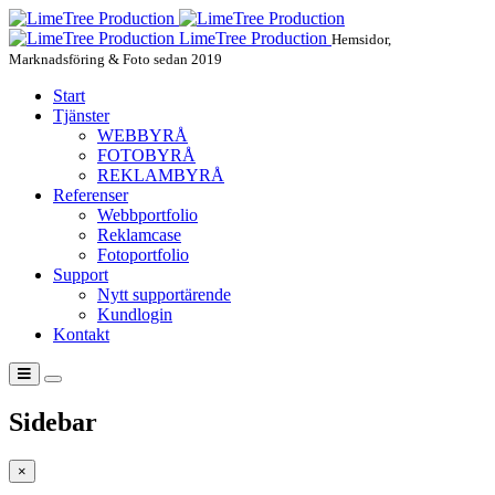
LimeTree Production
Hemsidor,
Marknadsföring & Foto sedan 2019
Start
Tjänster
WEBBYRÅ
FOTOBYRÅ
REKLAMBYRÅ
Referenser
Webbportfolio
Reklamcase
Fotoportfolio
Support
Nytt supportärende
Kundlogin
Kontakt
Sidebar
×