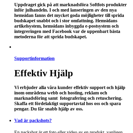
Uppdraget gick på att marknadsföra Softfots produkter
inför julhandeln. I och med lanseringen av den nya
hemsidan fanns det mycket goda möjligheter till sprida
budskapet snabbt och i stor omfattning. Hemsidans
artikelsystem, hemsidans inbyggda e-postsystem och
integreringen med Facebook var de uppenbart bästa
metoderna för att sprida budskapet.
Supportinformation
Effektiv Hjälp
Vi erbjuder alla våra kunder effektiv support och hjälp
inom områdena webb och hosting, reklam och
marknadsföring samt fotografering och retuschering.
Skaffa ett fördelaktigt supportavtal hos oss och spara
pengar.
Du får snabb hjälp av oss.
Vad är packshots?
En packshot är ett foto eller video av en produkt, vanligen