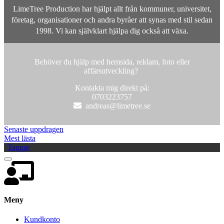
LimeTree Production har hjälpt allt från kommuner, universitet,
företag, organisationer och andra byråer att synas med stil sedan
1998. Vi kan självklart hjälpa dig också att växa.
Behöver du hjälp med hemsida, reklam, foto eller
affärsutveckling?
Kontakta mig direkt på:
0703223757
Senaste uppdragen
Mest lästa
Taggar
Meny
Kundkonto