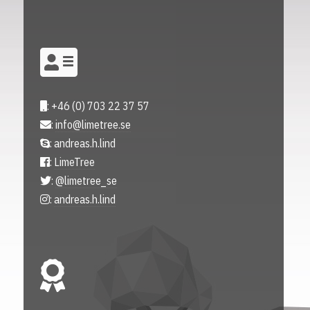
: +46 (0) 703 22 37 57
:
info@limetree.se
: andreas.h.lind
:
LimeTree
:
@limetree_se
:
andreas.h.lind