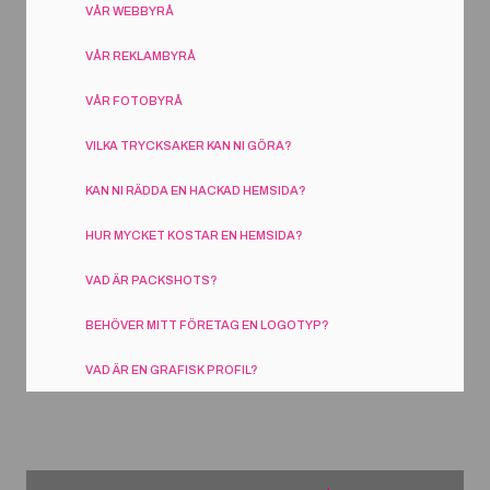
VÅR WEBBYRÅ
VÅR REKLAMBYRÅ
VÅR FOTOBYRÅ
VILKA TRYCKSAKER KAN NI GÖRA?
KAN NI RÄDDA EN HACKAD HEMSIDA?
HUR MYCKET KOSTAR EN HEMSIDA?
VAD ÄR PACKSHOTS?
BEHÖVER MITT FÖRETAG EN LOGOTYP?
VAD ÄR EN GRAFISK PROFIL?