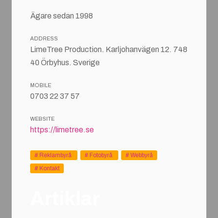
Ägare sedan 1998
ADDRESS
LimeTree Production. Karljohanvägen 12. 748
40 Örbyhus. Sverige
MOBILE
0703 22 37 57
WEBSITE
https://limetree.se
Reklambyrå
Fotobyrå
Webbyrå
Kontakt
Artiklar