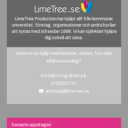
LimeTree Production har hjälpt allt från kommuner,
universitet, företag, organisationer och andra byråer
att synas med stil sedan 1998. Vi kan självklart hjälpa
dig också att växa.
Behöver du hjälp med hemsida, reklam, foto eller
affärsutveckling?
Kontakta mig direkt på:
0703223757
andreas@limetree.se
Senaste uppdragen