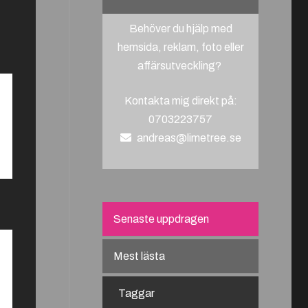
Behöver du hjälp med
hemsida, reklam, foto eller
affärsutveckling?
Kontakta mig direkt på:
0703223757
andreas@limetree.se
Senaste uppdragen
Mest lästa
Taggar