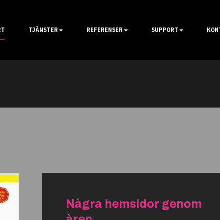
RT
TJÄNSTER
REFERENSER
SUPPORT
KON
Några hemsidor genom
åren