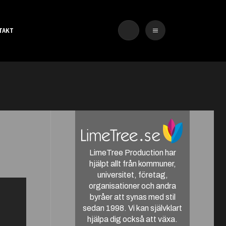
TAKT
LimeTree Production har
hjälpt allt från kommuner,
universitet, företag,
organisationer och andra
byråer att synas med stil
sedan 1998. Vi kan självklart
hjälpa dig också att växa.