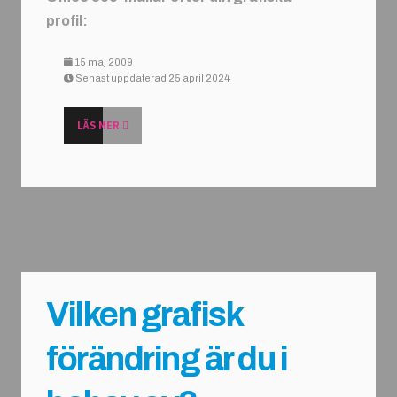
profil:
15 maj 2009
Senast uppdaterad 25 april 2024
LÄS MER
Vilken grafisk
förändring är du i