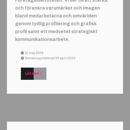
Företagsidentiteten. Vi ser till att stärka
och förankra varumärket och imagen
bland medarbetarna och omvärlden
genom tydlig profilering och grafisk
profil samt ett medvetet strategiskt
kommunikationsarbete.
15 maj 2009
Senast uppdaterad 29 april 2024
LÄS MER