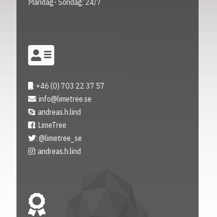
Måndag- Söndag: 24/7
: +46 (0) 703 22 37 57
:
info@limetree.se
: andreas.h.lind
:
LimeTree
:
@limetree_se
:
andreas.h.lind