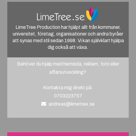
LimeTree Production har hjälpt allt från kommuner,
universitet, företag, organisationer och andra byråer
att synas med stil sedan 1998. Vi kan självklart hjälpa
dig också att växa.
Behöver du hjälp med hemsida, reklam, foto eller
affärsutveckling?
Kontakta mig direkt på:
0703223757
andreas@limetree.se