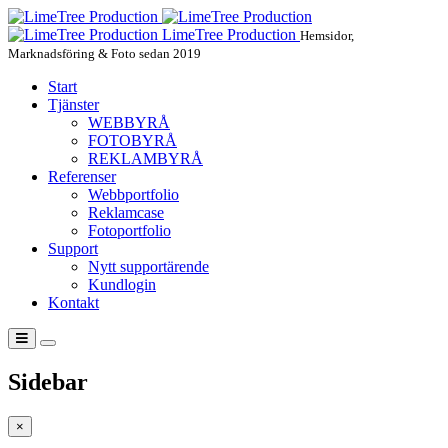
LimeTree Production
Hemsidor,
Marknadsföring & Foto sedan 2019
Start
Tjänster
WEBBYRÅ
FOTOBYRÅ
REKLAMBYRÅ
Referenser
Webbportfolio
Reklamcase
Fotoportfolio
Support
Nytt supportärende
Kundlogin
Kontakt
Sidebar
×