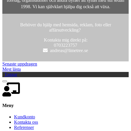
företag, organisationer och andra byråer att synas med stil sedan
1998. Vi kan självklart hjälpa dig också att växa.
Behöver du hjälp med hemsida, reklam, foto eller
affärsutveckling?
Kontakta mig direkt på:
0703223757
Senaste uppdragen
Mest lästa
Taggar
Meny
Kundkonto
Kontakta oss
Referenser