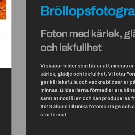
Bröllopsfotogra
Foton med kärlek, gl
och lekfullhet
Vi skapar bilder som får er att minnas e
kärlek, glädje och lekfullhet. Vi fotar ”o
ger kärleksfulla och vackra bildserier på e
minnas. Bildserierna förmedlar era känsl
samt atmosfären och kan produceras f
9x13 album till unika fotomontage och c
storformat.