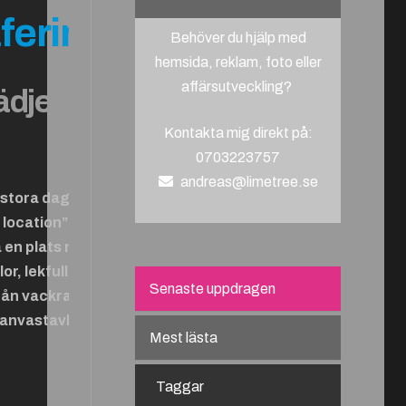
fering
Behöver du hjälp med
hemsida, reklam, foto eller
affärsutveckling?
ädje
Kontakta mig direkt på:
0703223757
andreas@limetree.se
r stora dag med
n location” som
n plats ni vill
or, lekfullhet
Senaste uppdragen
rån vackra
anvastavlor i
Mest lästa
Taggar