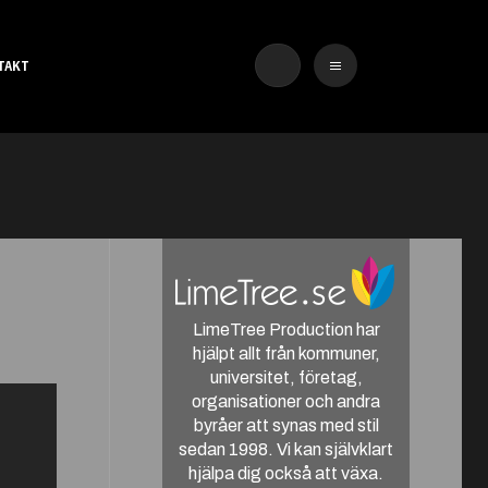
TAKT
LimeTree Production har
hjälpt allt från kommuner,
universitet, företag,
organisationer och andra
byråer att synas med stil
sedan 1998. Vi kan självklart
hjälpa dig också att växa.