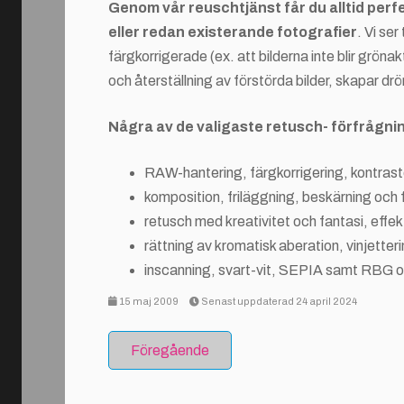
Genom vår reuschtjänst får du alltid perfe
eller redan existerande fotografier
. Vi ser
färgkorrigerade (ex. att bilderna inte blir grön
och återställning av förstörda bilder, skapar d
Några av de valigaste retusch- förfrågni
RAW-hantering, färgkorrigering, kontrast
komposition, friläggning, beskärning oc
retusch med kreativitet och fantasi, effekt
rättning av kromatisk aberation, vinjetter
inscanning, svart-vit, SEPIA samt RBG 
15 maj 2009
Senast uppdaterad 24 april 2024
Föregående