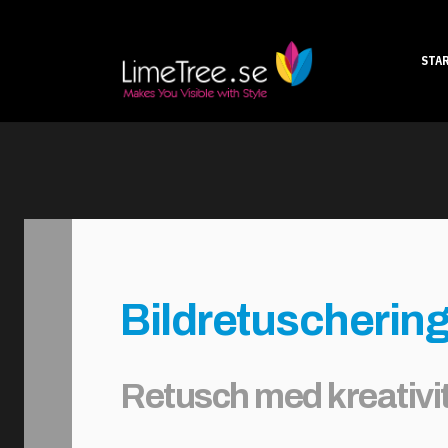
STA
Bildretuscherin
Retusch med kreativit