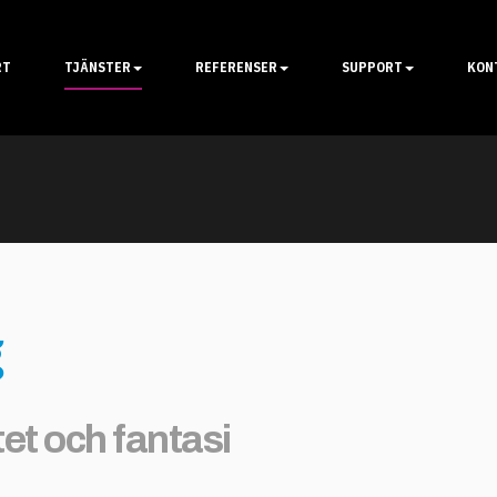
RT
TJÄNSTER
REFERENSER
SUPPORT
KON
g
et och fantasi