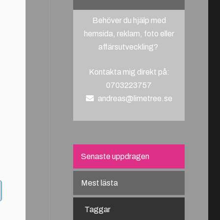
Behöver du hjälp med
hemsida, reklam, foto eller
affärsutveckling?
Kontakta mig direkt på:
0703223757
andreas@limetree.se
Senaste uppdragen
Mest lästa
Taggar