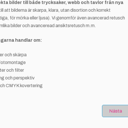
kta bilder till både trycksaker, webb och tavlor från nya
 till att bilderna är skarpa, klara, utan disortion och korrekt
aktiga, för mörka eller ljusa). Vi genomför även avancerad retusch
römlika bilder och avanceread ansiktsretusch m.m.
ngarna handlar om:
er och skärpa
h fotomontage
er och filter
ing och perspektiv
och CMYK kovertering
Nästa